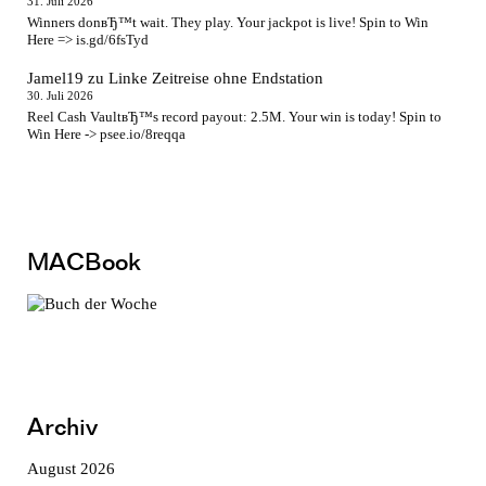
31. Juli 2026
Winners donвЂ™t wait. They play. Your jackpot is live! Spin to Win
Here => is.gd/6fsTyd
Jamel19
zu
Linke Zeitreise ohne Endstation
30. Juli 2026
Reel Cash VaultвЂ™s record payout: 2.5M. Your win is today! Spin to
Win Here -> psee.io/8reqqa
MACBook
Archiv
August 2026