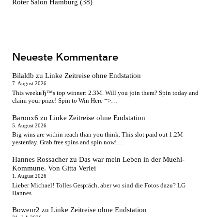
Roter Salon Hamburg
(38)
Neueste Kommentare
Bilaldb
zu
Linke Zeitreise ohne Endstation
7. August 2026
This weekвЂ™s top winner: 2.3M. Will you join them? Spin today and
claim your prize! Spin to Win Here =>…
Baronx6
zu
Linke Zeitreise ohne Endstation
5. August 2026
Big wins are within reach than you think. This slot paid out 1.2M
yesterday. Grab free spins and spin now!…
Hannes Rossacher
zu
Das war mein Leben in der Muehl-
Kommune. Von Gitta Verlei
1. August 2026
Lieber Michael! Tolles Gespräch, aber wo sind die Fotos dazu? LG
Hannes
Bowenr2
zu
Linke Zeitreise ohne Endstation