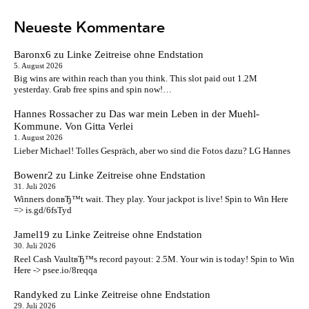
Neueste Kommentare
Baronx6
zu
Linke Zeitreise ohne Endstation
5. August 2026
Big wins are within reach than you think. This slot paid out 1.2M
yesterday. Grab free spins and spin now!…
Hannes Rossacher
zu
Das war mein Leben in der Muehl-
Kommune. Von Gitta Verlei
1. August 2026
Lieber Michael! Tolles Gespräch, aber wo sind die Fotos dazu? LG Hannes
Bowenr2
zu
Linke Zeitreise ohne Endstation
31. Juli 2026
Winners donвЂ™t wait. They play. Your jackpot is live! Spin to Win Here
=> is.gd/6fsTyd
Jamel19
zu
Linke Zeitreise ohne Endstation
30. Juli 2026
Reel Cash VaultвЂ™s record payout: 2.5M. Your win is today! Spin to Win
Here -> psee.io/8reqqa
Randyked
zu
Linke Zeitreise ohne Endstation
29. Juli 2026