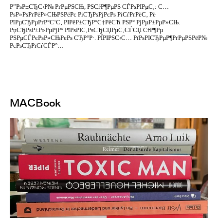
Р”РѕР±СЂС‹Р№ РґРµРЅСЊ, РЅСѓР¶РµРЅ СЃРѕРІРµС‚: С…
РѕР»РѕРґРёР»СЊРЅРёРє РіСЂРѕРјРєРѕ РіСѓРґРёС‚ Рё
РїРµСЂРµРґР°С‘С‚ РІРёР±СЂР°С†РёСЋ РЅР° РјРµР±РµР»СЊ.
РџСЂРѕР±Р»РµРјР° РїРѕРІС‚РѕСЂСЏРµС‚СЃСЏ СѓР¶Рµ
РЅРµСЃРєРѕР»СЊРєРѕ СЂР°Р·. РЇРІРЅС‹С… РїРѕРІСЂРµР¶РґРµРЅРёР№
РєРѕСЂРїСѓСЃР°…
MACBook