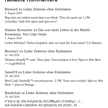
Baronx6
zu
Linke Zeitreise ohne Endstation
5. August 2026
Big wins are within reach than you think. This slot paid out 1.2M
yesterday. Grab free spins and spin now!…
Hannes Rossacher
zu
Das war mein Leben in der Muehl-
Kommune. Von Gitta Verlei
1. August 2026
Lieber Michael! Tolles Gespräch, aber wo sind die Fotos dazu? LG Hannes
Bowenr2
zu
Linke Zeitreise ohne Endstation
31. Juli 2026
Winners donвЂ™t wait. They play. Your jackpot is live! Spin to Win Here
=> is.gd/6fsTyd
Jamel19
zu
Linke Zeitreise ohne Endstation
30. Juli 2026
Reel Cash VaultвЂ™s record payout: 2.5M. Your win is today! Spin to Win
Here -> psee.io/8reqqa
Randyked
zu
Linke Zeitreise ohne Endstation
29. Juli 2026
Р”РѕР±СЂС‹Р№ РґРµРЅСЊ, РЅСѓР¶РµРЅ СЃРѕРІРµС‚: С…
РѕР»РѕРґРёР»СЊРЅРёРє РіСЂРѕРјРєРѕ РіСѓРґРёС‚ Рё