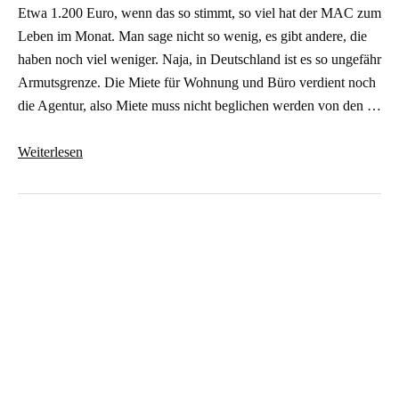
Etwa 1.200 Euro, wenn das so stimmt, so viel hat der MAC zum
Leben im Monat. Man sage nicht so wenig, es gibt andere, die
haben noch viel weniger. Naja, in Deutschland ist es so ungefähr
Armutsgrenze. Die Miete für Wohnung und Büro verdient noch
die Agentur, also Miete muss nicht beglichen werden von den …
1.200
Weiterlesen
Euro
oder
Low
Budget
Dandyism