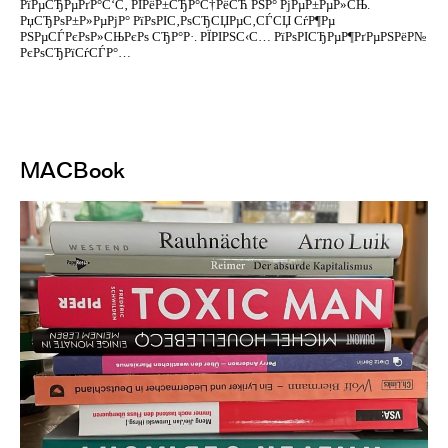
РїРµСЂРµРґР°С‘С‚ РІРёР±СЂР°С†РёСЋ РЅР° РјРµР±РµР»СЊ.
РџСЂРѕР±Р»РµРјР° РїРѕРІС‚РѕСЂСЏРµС‚СЃСЏ СѓР¶Рµ
РЅРµСЃРєРѕР»СЊРєРѕ СЂР°Р·. РЇРІРЅС‹С… РїРѕРІСЂРµР¶РґРµРЅРёР№
РєРѕСЂРїСѓСЃР°…
MACBook