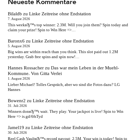
Neueste Kommentare
Bilaldb
zu
Linke Zeitreise ohne Endstation
7. August 2026
This weekвЂ™s top winner: 2.3M. Will you join them? Spin today and
claim your prize! Spin to Win Here =>…
Baronx6
zu
Linke Zeitreise ohne Endstation
5. August 2026
Big wins are within reach than you think. This slot paid out 1.2M
yesterday. Grab free spins and spin now!…
Hannes Rossacher
zu
Das war mein Leben in der Muehl-
Kommune. Von Gitta Verlei
1. August 2026
Lieber Michael! Tolles Gespräch, aber wo sind die Fotos dazu? LG
Hannes
Bowenr2
zu
Linke Zeitreise ohne Endstation
31. Juli 2026
Winners donвЂ™t wait. They play. Your jackpot is live! Spin to Win
Here => is.gd/6fsTyd
Jamel19
zu
Linke Zeitreise ohne Endstation
30. Juli 2026
Reel Cash VaultвЂ™s record payout: 2.5M. Your win is today! Spin to