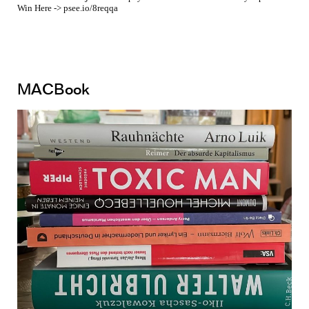
Win Here -> psee.io/8reqqa
MACBook