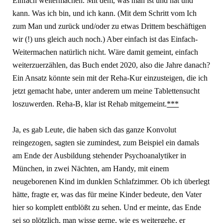
Einfach weitermachen. Mit dem, was man ist und hat und
kann. Was ich bin, und ich kann. (Mit dem Schritt vom Ich
zum Man und zurück und/oder zu etwas Drittem beschäftigen
wir (!) uns gleich auch noch.) Aber einfach ist das Einfach-
Weitermachen natürlich nicht. Wäre damit gemeint, einfach
weiterzuerzählen, das Buch endet 2020, also die Jahre danach?
Ein Ansatz könnte sein mit der Reha-Kur einzusteigen, die ich
jetzt gemacht habe, unter anderem um meine Tablettensucht
loszuwerden. Reha-B, klar ist Rehab mitgemeint.
***
Ja, es gab Leute, die haben sich das ganze Konvolut
reingezogen, sagten sie zumindest, zum Beispiel ein damals
am Ende der Ausbildung stehender Psychoanalytiker in
München, in zwei Nächten, am Handy, mit einem
neugeborenen Kind im dunklen Schlafzimmer. Ob ich überlegt
hätte, fragte er, was das für meine Kinder bedeute, den Vater
hier so komplett entblößt zu sehen. Und er meinte, das Ende
sei so plötzlich, man wisse gerne, wie es weitergehe, er