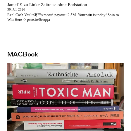
Jamel19
zu
Linke Zeitreise ohne Endstation
30. Juli 2026
Reel Cash VaultвЂ™s record payout: 2.5M. Your win is today! Spin to
Win Here -> psee.io/8reqqa
MACBook