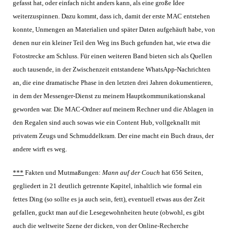
gefasst hat, oder einfach nicht anders kann, als eine große Idee
weiterzuspinnen. Dazu kommt, dass ich, damit der erste MAC entstehen
konnte, Unmengen an Materialien und später Daten aufgehäuft habe, von
denen nur ein kleiner Teil den Weg ins Buch gefunden hat, wie etwa die
Fotostrecke am Schluss. Für einen weiteren Band bieten sich als Quellen
auch tausende, in der Zwischenzeit entstandene WhatsApp-Nachrichten
an, die eine dramatische Phase in den letzten drei Jahren dokumentieren,
in dem der Messenger-Dienst zu meinem Hauptkommunikationskanal
geworden war. Die MAC-Ordner auf meinem Rechner und die Ablagen in
den Regalen sind auch sowas wie ein Content Hub, vollgeknallt mit
privatem Zeugs und Schmuddelkram. Der eine macht ein Buch draus, der
andere wirft es weg.
***
Fakten und Mutmaßungen:
Mann auf der Couch
hat 656 Seiten,
gegliedert in 21 deutlich getrennte Kapitel, inhaltlich wie formal ein
fettes Ding (so sollte es ja auch sein, fett), eventuell etwas aus der Zeit
gefallen, guckt man auf die Lesegewohnheiten heute (obwohl, es gibt
auch die weltweite Szene der dicken, von der Online-Recherche