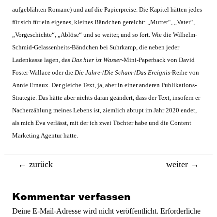
aufgeblähten Romane) und auf die Papierpreise. Die Kapitel hätten jedes
für sich für ein eigenes, kleines Bändchen gereicht: „Mutter“, „Vater“,
„Vorgeschichte“, „Ablöse“ und so weiter, und so fort. Wie die Wilhelm-
Schmid-Gelassenheits-Bändchen bei Suhrkamp, die neben jeder
Ladenkasse lagen, das
Das hier ist Wasser
-Mini-Paperback von David
Foster Wallace oder die
Die Jahre-
/
Die Scham
-/
Das Ereignis
-Reihe von
Annie Ernaux. Der gleiche Text, ja, aber in einer anderen Publikations-
Strategie. Das hätte aber nichts daran geändert, dass der Text, insofern er
Nacherzählung meines Lebens ist, ziemlich abrupt im Jahr 2020 endet,
als mich Eva verlässt, mit der ich zwei Töchter habe und die Content
Marketing Agentur hatte.
Beitragsnavigation
←
zurück
weiter
→
Kommentar verfassen
Deine E-Mail-Adresse wird nicht veröffentlicht.
Erforderliche