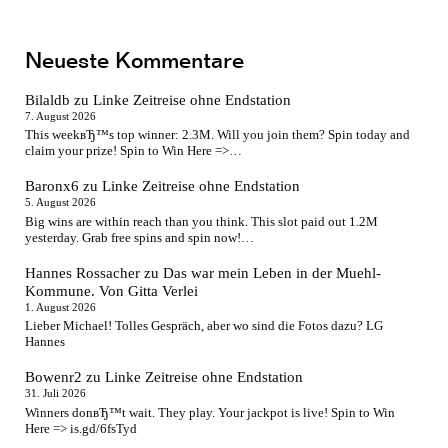
Neueste Kommentare
Bilaldb
zu
Linke Zeitreise ohne Endstation
7. August 2026
This weekвЂ™s top winner: 2.3M. Will you join them? Spin today and
claim your prize! Spin to Win Here =>…
Baronx6
zu
Linke Zeitreise ohne Endstation
5. August 2026
Big wins are within reach than you think. This slot paid out 1.2M
yesterday. Grab free spins and spin now!…
Hannes Rossacher
zu
Das war mein Leben in der Muehl-
Kommune. Von Gitta Verlei
1. August 2026
Lieber Michael! Tolles Gespräch, aber wo sind die Fotos dazu? LG
Hannes
Bowenr2
zu
Linke Zeitreise ohne Endstation
31. Juli 2026
Winners donвЂ™t wait. They play. Your jackpot is live! Spin to Win
Here => is.gd/6fsTyd