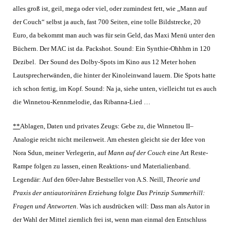
alles groß ist, geil, mega oder viel, oder zumindest fett, wie „Mann auf
der Couch“ selbst ja auch, fast 700 Seiten, eine tolle Bildstrecke, 20
Euro, da bekommt man auch was für sein Geld, das Maxi Menü unter den
Büchern. Der MAC ist da. Packshot. Sound: Ein Synthie-Ohhhm in 120
Dezibel. Der Sound des Dolby-Spots im Kino aus 12 Meter hohen
Lautsprecherwänden, die hinter der Kinoleinwand lauern. Die Spots hatte
ich schon fertig, im Kopf. Sound: Na ja, siehe unten, vielleicht tut es auch
die Winnetou-Kennmelodie, das Ribanna-Lied …
**
Ablagen, Daten und privates Zeugs: Gebe zu, die Winnetou II–
Analogie reicht nicht meilenweit. Am ehesten gleicht sie der Idee von
Nora Sdun, meiner Verlegerin, auf
Mann auf der Couch
eine Art Reste-
Rampe folgen zu lassen, einen Reaktions- und Materialienband.
Legendär: Auf den 60er-Jahre Bestseller von A.S. Neill,
Theorie und
Praxis der antiautoritären Erziehung
folgte
Das Prinzip Summerhill:
Fragen und Antworten
. Was ich ausdrücken will: Dass man als Autor in
der Wahl der Mittel ziemlich frei ist, wenn man einmal den Entschluss