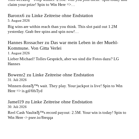
claim your prize! Spin to Win Here =>…
Baronx6
zu
Linke Zeitreise ohne Endstation
5. August 2026
Big wins are within reach than you think. This slot paid out 1.2M
yesterday. Grab free spins and spin now!…
Hannes Rossacher
zu
Das war mein Leben in der Muehl-
Kommune. Von Gitta Verlei
1. August 2026
Lieber Michael! Tolles Gespräch, aber wo sind die Fotos dazu? LG
Hannes
Bowenr2
zu
Linke Zeitreise ohne Endstation
31. Juli 2026
Winners donвЂ™t wait. They play. Your jackpot is live! Spin to Win
Here => is.gd/6fsTyd
Jamel19
zu
Linke Zeitreise ohne Endstation
30. Juli 2026
Reel Cash VaultвЂ™s record payout: 2.5M. Your win is today! Spin to
Win Here -> psee.io/8reqqa