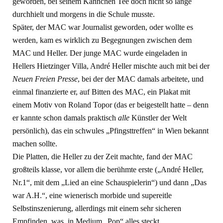
geworden, bei seinem Kännchen Tee doch nicht so lange
durchhielt und morgens in die Schule musste.
Später, der MAC war Journalist geworden, oder wollte es
werden, kam es wirklich zu Begegnungen zwischen dem
MAC und Heller. Der junge MAC wurde eingeladen in
Hellers Hietzinger Villa, André Heller mischte auch mit bei der
Neuen Freien Presse
, bei der der MAC damals arbeitete, und
einmal finanzierte er, auf Bitten des MAC, ein Plakat mit
einem Motiv von Roland Topor (das er beigestellt hatte – denn
er kannte schon damals praktisch
alle
Künstler der Welt
persönlich), das ein schwules „Pfingsttreffen“ in Wien bekannt
machen sollte.
Die Platten, die Heller zu der Zeit machte, fand der MAC
großteils klasse, vor allem die berühmte erste („André Heller,
Nr.1“, mit dem „Lied an eine Schauspielerin“) und dann „Das
war A.H.“, eine wienerisch morbide und supereitle
Selbstinszenierung, allerdings mit einem sehr sicheren
Empfinden, was in Medium „Pop“ alles steckt.