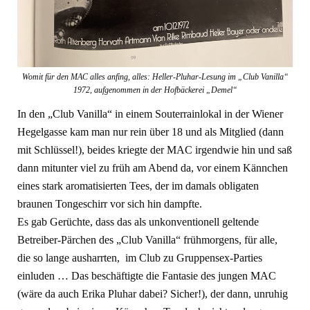
Womit für den MAC alles anfing, alles: Heller-Pluhar-Lesung im „Club Vanilla“
1972, aufgenommen in der Hofbäckerei „Demel“
In den „Club Vanilla“ in einem Souterrainlokal in der Wiener
Hegelgasse kam man nur rein über 18 und als Mitglied (dann
mit Schlüssel!), beides kriegte der MAC irgendwie hin und saß
dann mitunter viel zu früh am Abend da, vor einem Kännchen
eines stark aromatisierten Tees, der im damals obligaten
braunen Tongeschirr vor sich hin dampfte.
Es gab Gerüchte, dass das als unkonventionell geltende
Betreiber-Pärchen des „Club Vanilla“ frühmorgens, für alle,
die so lange ausharrten, im Club zu Gruppensex-Parties
einluden … Das beschäftigte die Fantasie des jungen MAC
(wäre da auch Erika Pluhar dabei? Sicher!), der dann, unruhig