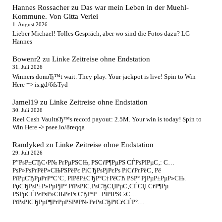
Hannes Rossacher
zu
Das war mein Leben in der Muehl-
Kommune. Von Gitta Verlei
1. August 2026
Lieber Michael! Tolles Gespräch, aber wo sind die Fotos dazu? LG
Hannes
Bowenr2
zu
Linke Zeitreise ohne Endstation
31. Juli 2026
Winners donвЂ™t wait. They play. Your jackpot is live! Spin to Win
Here => is.gd/6fsTyd
Jamel19
zu
Linke Zeitreise ohne Endstation
30. Juli 2026
Reel Cash VaultвЂ™s record payout: 2.5M. Your win is today! Spin to
Win Here -> psee.io/8reqqa
Randyked
zu
Linke Zeitreise ohne Endstation
29. Juli 2026
Р”РѕР±СЂС‹Р№ РґРµРЅСЊ, РЅСѓР¶РµРЅ СЃРѕРІРµС‚: С…
РѕР»РѕРґРёР»СЊРЅРёРє РіСЂРѕРјРєРѕ РіСѓРґРёС‚ Рё
РїРµСЂРµРґР°С‘С‚ РІРёР±СЂР°С†РёСЋ РЅР° РјРµР±РµР»СЊ.
РџСЂРѕР±Р»РµРјР° РїРѕРІС‚РѕСЂСЏРµС‚СЃСЏ СѓР¶Рµ
РЅРµСЃРєРѕР»СЊРєРѕ СЂР°Р·. РЇРІРЅС‹С…
РїРѕРІСЂРµР¶РґРµРЅРёР№ РєРѕСЂРїСѓСЃР°…