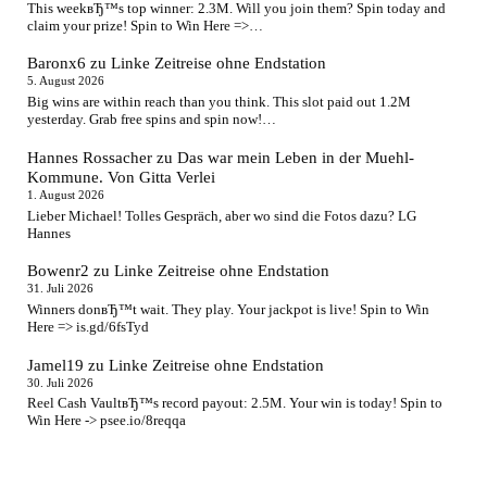
This weekвЂ™s top winner: 2.3M. Will you join them? Spin today and
claim your prize! Spin to Win Here =>…
Baronx6
zu
Linke Zeitreise ohne Endstation
5. August 2026
Big wins are within reach than you think. This slot paid out 1.2M
yesterday. Grab free spins and spin now!…
Hannes Rossacher
zu
Das war mein Leben in der Muehl-
Kommune. Von Gitta Verlei
1. August 2026
Lieber Michael! Tolles Gespräch, aber wo sind die Fotos dazu? LG
Hannes
Bowenr2
zu
Linke Zeitreise ohne Endstation
31. Juli 2026
Winners donвЂ™t wait. They play. Your jackpot is live! Spin to Win
Here => is.gd/6fsTyd
Jamel19
zu
Linke Zeitreise ohne Endstation
30. Juli 2026
Reel Cash VaultвЂ™s record payout: 2.5M. Your win is today! Spin to
Win Here -> psee.io/8reqqa