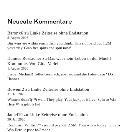
Neueste Kommentare
Baronx6
zu
Linke Zeitreise ohne Endstation
5. August 2026
Big wins are within reach than you think. This slot paid out 1.2M
yesterday. Grab free spins and spin now!…
Hannes Rossacher
zu
Das war mein Leben in der Muehl-
Kommune. Von Gitta Verlei
1. August 2026
Lieber Michael! Tolles Gespräch, aber wo sind die Fotos dazu? LG
Hannes
Bowenr2
zu
Linke Zeitreise ohne Endstation
31. Juli 2026
Winners donвЂ™t wait. They play. Your jackpot is live! Spin to Win
Here => is.gd/6fsTyd
Jamel19
zu
Linke Zeitreise ohne Endstation
30. Juli 2026
Reel Cash VaultвЂ™s record payout: 2.5M. Your win is today! Spin to
Win Here -> psee.io/8reqqa