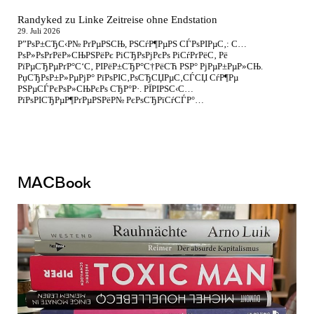
Randyked
zu
Linke Zeitreise ohne Endstation
29. Juli 2026
Р”РѕР±СЂС‹Р№ РґРµРЅСЊ, РЅСѓР¶РµРЅ СЃРѕРІРµС‚: С…
РѕР»РѕРґРёР»СЊРЅРёРє РіСЂРѕРјРєРѕ РіСѓРґРёС‚ Рё
РїРµСЂРµРґР°С‘С‚ РІРёР±СЂР°С†РёСЋ РЅР° РјРµР±РµР»СЊ.
РџСЂРѕР±Р»РµРјР° РїРѕРІС‚РѕСЂСЏРµС‚СЃСЏ СѓР¶Рµ
РЅРµСЃРєРѕР»СЊРєРѕ СЂР°Р·. РЇРІРЅС‹С…
РїРѕРІСЂРµР¶РґРµРЅРёР№ РєРѕСЂРїСѓСЃР°…
MACBook