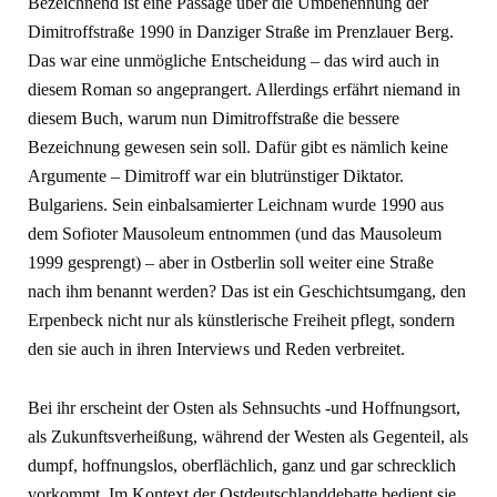
Bezeichnend ist eine Passage über die Umbenennung der
Dimitroffstraße 1990 in Danziger Straße im Prenzlauer Berg.
Das war eine unmögliche Entscheidung – das wird auch in
diesem Roman so angeprangert. Allerdings erfährt niemand in
diesem Buch, warum nun Dimitroffstraße die bessere
Bezeichnung gewesen sein soll. Dafür gibt es nämlich keine
Argumente – Dimitroff war ein blutrünstiger Diktator.
Bulgariens. Sein einbalsamierter Leichnam wurde 1990 aus
dem Sofioter Mausoleum entnommen (und das Mausoleum
1999 gesprengt) – aber in Ostberlin soll weiter eine Straße
nach ihm benannt werden? Das ist ein Geschichtsumgang, den
Erpenbeck nicht nur als künstlerische Freiheit pflegt, sondern
den sie auch in ihren Interviews und Reden verbreitet.
Bei ihr erscheint der Osten als Sehnsuchts -und Hoffnungsort,
als Zukunftsverheißung, während der Westen als Gegenteil, als
dumpf, hoffnungslos, oberflächlich, ganz und gar schrecklich
vorkommt. Im Kontext der Ostdeutschlanddebatte bedient sie