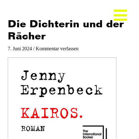
Zum
Inhalt
springen
Die Dichterin und der
Rächer
7. Juni 2024
/
Kommentar verfassen