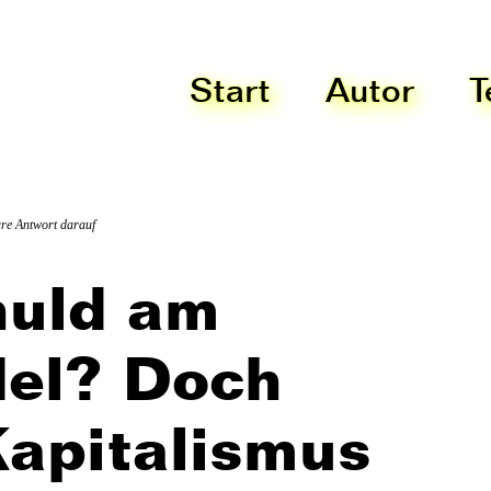
Start
Autor
T
lare Antwort darauf
huld am
el? Doch
Kapitalismus