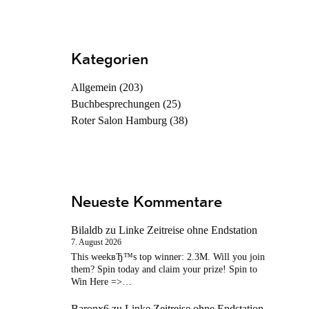
Kategorien
Allgemein
(203)
Buchbesprechungen
(25)
Roter Salon Hamburg
(38)
Neueste Kommentare
Bilaldb
zu
Linke Zeitreise ohne Endstation
7. August 2026
This weekвЂ™s top winner: 2.3M. Will you join
them? Spin today and claim your prize! Spin to
Win Here =>…
Baronx6
zu
Linke Zeitreise ohne Endstation