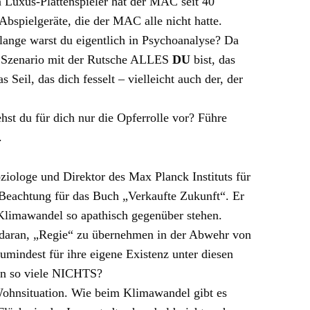
 Luxus-Plattenspieler hat der MAC seit 40
bspielgeräte, die der MAC alle nicht hatte.
ange warst du eigentlich in Psychoanalyse? Da
em Szenario mit der Rutsche ALLES
DU
bist, das
s Seil, das dich fesselt – vielleicht auch der, der
st du für dich nur die Opferrolle vor? Führe
.
ziologe und Direktor des Max Planck Instituts für
Beachtung für das Buch „Verkaufte Zukunft“. Er
Klimawandel so apathisch gegenüber stehen.
daran, „Regie“ zu übernehmen in der Abwehr von
mindest für ihre eigene Existenz unter diesen
n so viele NICHTS?
Wohnsituation. Wie beim Klimawandel gibt es