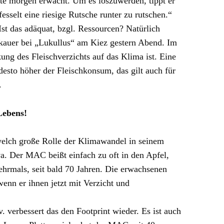
e morgen erwacht. Um es loszuwerden, tippt er
sselt eine riesige Rutsche runter zu rutschen.“
st das adäquat, bzgl. Ressourcen? Natürlich
rakauer bei „Lukullus“ am Kiez gestern Abend. Im
kung des Fleischverzichts auf das Klima ist. Eine
esto höher der Fleischkonsum, das gilt auch für
.
Lebens!
welch große Rolle der Klimawandel in seinem
Eva. Der MAC beißt einfach zu oft in den Apfel,
ehrmals, seit bald 70 Jahren. Die erwachsenen
enn er ihnen jetzt mit Verzicht und
verbessert das den Footprint wieder. Es ist auch