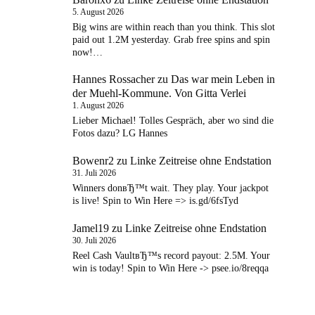
5. August 2026
Big wins are within reach than you think. This slot
paid out 1.2M yesterday. Grab free spins and spin
now!…
Hannes Rossacher
zu
Das war mein Leben in
der Muehl-Kommune. Von Gitta Verlei
1. August 2026
Lieber Michael! Tolles Gespräch, aber wo sind die
Fotos dazu? LG Hannes
Bowenr2
zu
Linke Zeitreise ohne Endstation
31. Juli 2026
Winners donвЂ™t wait. They play. Your jackpot
is live! Spin to Win Here => is.gd/6fsTyd
Jamel19
zu
Linke Zeitreise ohne Endstation
30. Juli 2026
Reel Cash VaultвЂ™s record payout: 2.5M. Your
win is today! Spin to Win Here -> psee.io/8reqqa