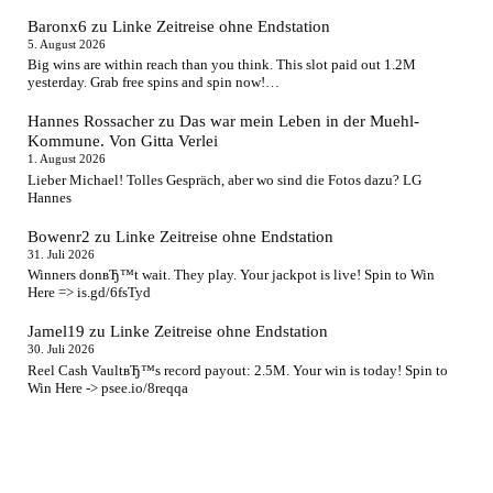
Baronx6
zu
Linke Zeitreise ohne Endstation
5. August 2026
Big wins are within reach than you think. This slot paid out 1.2M
yesterday. Grab free spins and spin now!…
Hannes Rossacher
zu
Das war mein Leben in der Muehl-
Kommune. Von Gitta Verlei
1. August 2026
Lieber Michael! Tolles Gespräch, aber wo sind die Fotos dazu? LG
Hannes
Bowenr2
zu
Linke Zeitreise ohne Endstation
31. Juli 2026
Winners donвЂ™t wait. They play. Your jackpot is live! Spin to Win
Here => is.gd/6fsTyd
Jamel19
zu
Linke Zeitreise ohne Endstation
30. Juli 2026
Reel Cash VaultвЂ™s record payout: 2.5M. Your win is today! Spin to
Win Here -> psee.io/8reqqa