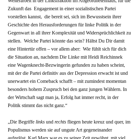
Weiterarbeit in der Linksfraktion im Abgeordnetenhaus, für die
Zukunft das Engagement in einer sozialistischen Partei
vorstellen kannst, die bereit sei, sich im Bewusstsein ihrer
Geschichte den Herausforderungen für linke Politik in der
Gegenwart in all ihrer Komplexität und Widersprüchlichkeit zu
stellen. Welche Partei könnte das sein? Hältst Du Dir damit
eine Hintertür offen – vor allem aber: Wie fühlt sich für dich
die Situation an, nachdem Die Linke mit Heidi Reichinnek
eine Wagenknecht-Bezwingerin gefunden zu haben scheint,
mit der die Partei definitiv aus der Depression erwacht ist und
unerwartet ein Comeback schafft – mit zumindest momentan
besonders hohem Zuspruch bei den ganz jungen Wählern. In
der Wirtschaft sagt man ja, Erfolg hat immer recht, in der
Politik stimmt das nicht ganz.“
„Die Begriffe
links
und
rechts
fliegen heute kreuz und quer, im
Populismus werden sie auf ungute Art gegeneinander
aufgelöst. Karl Marx war es zu seiner Zeit gewöhnt, mit viel