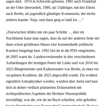
sagen darf, 1974 in Schwerin geboren, 1981 nach Frankfurt
an der Oder übersiedelt, 1989, als 15jähriger, mit den Eltern
nach Berlin, als jugendlich gläubiger Kommunist, der nichts
anderes kannte. Naja, und dann ging es bald los …“
„Dazwischen fehlen mir ein paar Schritte … aber im
Nachhinein kann man sagen, dass du auf der anderen Seite der
dann schon gefallenen Mauer eine kometenhafte politische
Karriere hingelegt hast. 1992 bist du in die PDS eingetreten,
ab 2005 warst du Landesvorsitzender in den verschiedenen
Aufstellungen der heutigen Partei die Linke und von 2016 bis
2023 Bürgermeister und Kultursenator von Berlin, in einer rot-
rot-grünen Koalition, die 2023 abgewählt wurde. Du wolltest
eigentlich Astrophysiker werden, wurdest aber Jurist und hast
dich in deiner vielfach prämierten Doktorarbeit mit
rechtspolitischen Aspekten der Berliner Wasserpolitilk
beschäftigt, was dir, wie du im Buch schreibst, sehr geholfen
hat im Verständnis von Fragen der Gemeinwirtschaft. Du hast