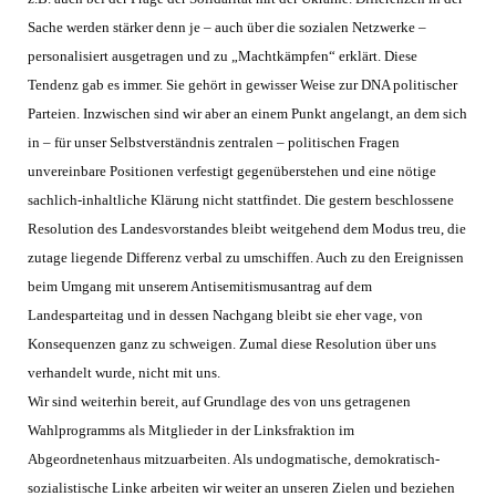
Sache werden stärker denn je – auch über die sozialen Netzwerke –
personalisiert ausgetragen und zu „Machtkämpfen“ erklärt. Diese
Tendenz gab es immer. Sie gehört in gewisser Weise zur DNA politischer
Parteien. Inzwischen sind wir aber an einem Punkt angelangt, an dem sich
in – für unser Selbstverständnis zentralen – politischen Fragen
unvereinbare Positionen verfestigt gegenüberstehen und eine nötige
sachlich-inhaltliche Klärung nicht stattfindet. Die gestern beschlossene
Resolution des Landesvorstandes bleibt weitgehend dem Modus treu, die
zutage liegende Differenz verbal zu umschiffen. Auch zu den Ereignissen
beim Umgang mit unserem Antisemitismusantrag auf dem
Landesparteitag und in dessen Nachgang bleibt sie eher vage, von
Konsequenzen ganz zu schweigen. Zumal diese Resolution über uns
verhandelt wurde, nicht mit uns.
Wir sind weiterhin bereit, auf Grundlage des von uns getragenen
Wahlprogramms als Mitglieder in der Linksfraktion im
Abgeordnetenhaus mitzuarbeiten. Als undogmatische, demokratisch-
sozialistische Linke arbeiten wir weiter an unseren Zielen und beziehen