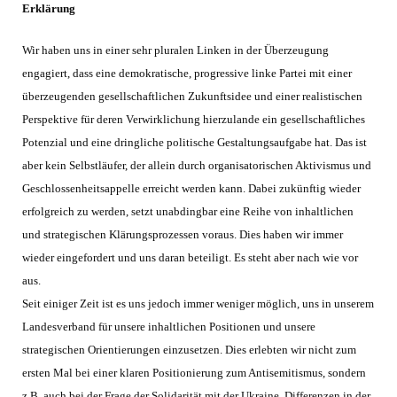
Erklärung
Wir haben uns in einer sehr pluralen Linken in der Überzeugung
engagiert, dass eine demokratische, progressive linke Partei mit einer
überzeugenden gesellschaftlichen Zukunftsidee und einer realistischen
Perspektive für deren Verwirklichung hierzulande ein gesellschaftliches
Potenzial und eine dringliche politische Gestaltungsaufgabe hat. Das ist
aber kein Selbstläufer, der allein durch organisatorischen Aktivismus und
Geschlossenheitsappelle erreicht werden kann. Dabei zukünftig wieder
erfolgreich zu werden, setzt unabdingbar eine Reihe von inhaltlichen
und strategischen Klärungsprozessen voraus. Dies haben wir immer
wieder eingefordert und uns daran beteiligt. Es steht aber nach wie vor
aus.
Seit einiger Zeit ist es uns jedoch immer weniger möglich, uns in unserem
Landesverband für unsere inhaltlichen Positionen und unsere
strategischen Orientierungen einzusetzen. Dies erlebten wir nicht zum
ersten Mal bei einer klaren Positionierung zum Antisemitismus, sondern
z.B. auch bei der Frage der Solidarität mit der Ukraine. Differenzen in der