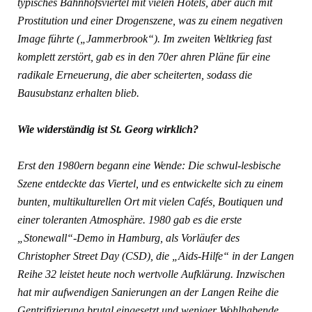
typisches Bahnhofsviertel mit vielen Hotels, aber auch mit
Prostitution und einer Drogenszene, was zu einem negativen
Image führte („Jammerbrook“). Im zweiten Weltkrieg fast
komplett zerstört, gab es in den 70er ahren Pläne für eine
radikale Erneuerung, die aber scheiterten, sodass die
Bausubstanz erhalten blieb.
Wie widerständig ist St. Georg wirklich?
Erst den 1980ern begann eine Wende: Die schwul-lesbische
Szene entdeckte das Viertel, und es entwickelte sich zu einem
bunten, multikulturellen Ort mit vielen Cafés, Boutiquen und
einer toleranten Atmosphäre. 1980 gab es die erste
„Stonewall“-Demo in Hamburg, als Vorläufer des
Christopher Street Day (CSD), die „Aids-Hilfe“ in der Langen
Reihe 32 leistet heute noch wertvolle Aufklärung. Inzwischen
hat mir aufwendigen Sanierungen an der Langen Reihe die
Gentrifizierung brutal eingesetzt und weniger Wohlhabende