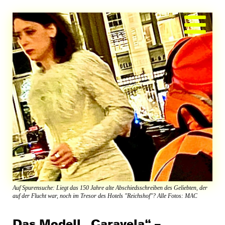
Zum
Inhalt
springen
Auf Spurensuche: Liegt das 150 Jahre alte Abschiedsschreiben des Geliebten, der
auf der Flucht war, noch im Tresor des Hotels "Reichshof"? Alle Fotos: MAC
Das Modell „Caravela“ –