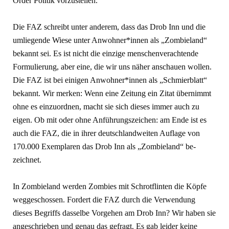
Order Politik vor­zustellen.
Die FAZ schreibt unter anderem, dass das Drob Inn und die
umliegende Wiese unter Anwohner*innen als „Zom­bieland“
bekannt sei. Es ist nicht die einzige menschenverachtende
Formu­lierung, aber eine, die wir uns näher anschauen wollen.
Die FAZ ist bei eini­gen Anwohner*innen als „Schmier­blatt“
bekannt. Wir merken: Wenn eine Zeitung ein Zitat übernimmt
ohne es einzuordnen, macht sie sich dieses im­mer auch zu
eigen. Ob mit oder ohne Anführungszeichen: am Ende ist es
auch die FAZ, die in ihrer deutschland­weiten Auflage von
170.000 Exempla­ren das Drob Inn als „Zombieland“ be­
zeichnet.
In Zombieland werden Zombies mit Schrotflinten die Köpfe
weggeschos­sen. Fordert die FAZ durch die Verwen­dung
dieses Begriffs dasselbe Vor­gehen am Drob Inn? Wir haben sie
angeschrieben und genau das gefragt. Es gab leider keine