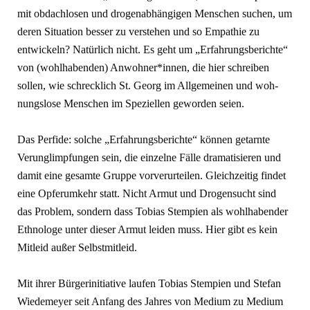
mit obdachlosen und drogenabhängi­gen Menschen suchen, um
deren Si­tuation besser zu verstehen und so Em­pathie zu
entwickeln? Natürlich nicht. Es geht um „Erfahrungsberichte“
von (wohlhabenden) Anwohner*innen, die hier schreiben
sollen, wie schrecklich St. Georg im Allgemeinen und woh­
nungslose Menschen im Speziellen ge­worden seien.
Das Perfide: solche „Erfahrungs­berichte“ können getarnte
Verunglimpfungen sein, die einzelne Fälle dramatisieren und
damit eine gesamte Gruppe vorverurteilen. Gleichzeitig findet
eine Opferumkehr statt. Nicht Armut und Drogensucht sind
das Pro­blem, sondern dass Tobias Stempien als wohlhabender
Ethnologe unter die­ser Armut leiden muss. Hier gibt es kein
Mitleid außer Selbstmitleid.
Mit ihrer Bürgerinitiative laufen To­bias Stempien und Stefan
Wiedemeyer seit Anfang des Jahres von Medium zu Medium